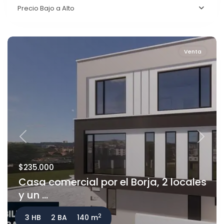
Precio Bajo a Alto
Venta
Previous
Next
$235.000
Casa comercial por el Borja, 2 locales
y un ...
2
3 HB
2 BA
140 m