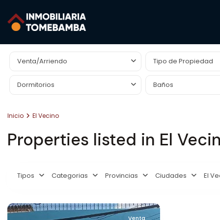
Búsqueda Avanzada
Venta/Arriendo
Tipo de Propiedad
Dormitorios
Baños
Inicio
El Vecino
Properties listed in El Veci
Tipos
Categorias
Provincias
Ciudades
El Ve
Venta