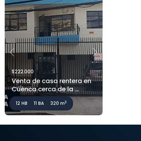
Previous
Next
$222.000
Venta de casa rentera en
Cuenca cerca de la ...
2
12 HB
11 BA
320 m