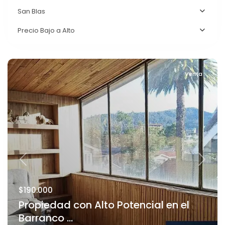
San Blas
Precio Bajo a Alto
Venta
Previous
Next
$190.000
Propiedad con Alto Potencial en el
Barranco ...