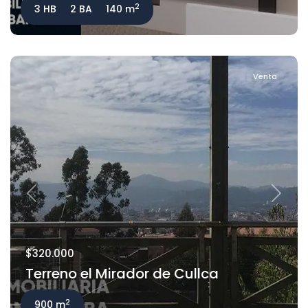
2
3 HB
2 BA
140 m
Venta
Previous
Next
$320.000
Terreno el Mirador de Cullca
2
900 m