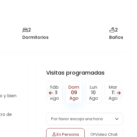
2
2
Dormitorios
Baños
Visitas programadas
Dom
Lun
Sáb
Dom
Lun
Mar
Mié
16
17
08
09
10
11
12
o y bien
o
Ago
Ago
Ago
Ago
Ago
Ago
Ag
tro de
En Persona
Video Chat