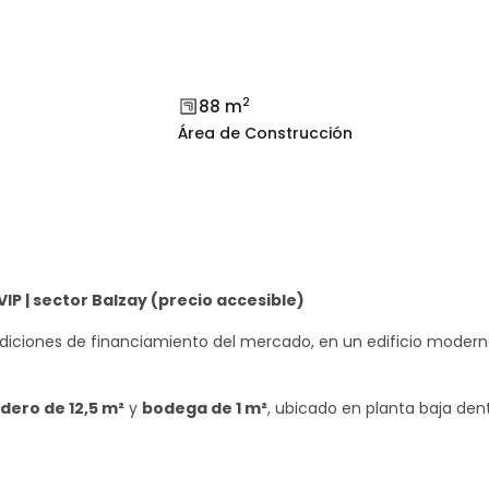
2
88 m
Área de Construcción
P | sector Balzay (precio accesible)
Vie
Sáb
14
15
diciones de financiamiento del mercado, en un edificio modern
Ago
Ag
ero de 12,5 m²
y
bodega de 1 m²
, ubicado en planta baja den