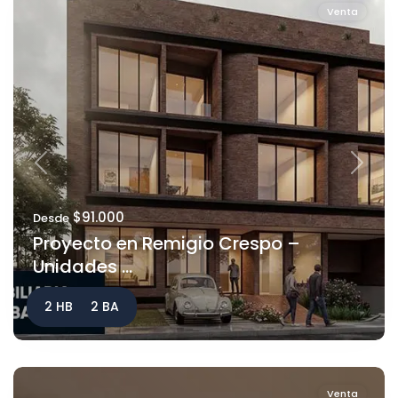
Venta
Previous
Next
$91.000
Desde
Proyecto en Remigio Crespo –
Unidades ...
2 HB
2 BA
Venta