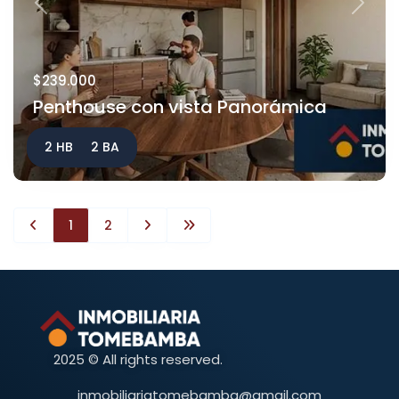
Previous
Next
$239.000
Penthouse con vista Panorámica
2 HB
2 BA
1
2
2025 © All rights reserved.
inmobiliariatomebamba@gmail.com