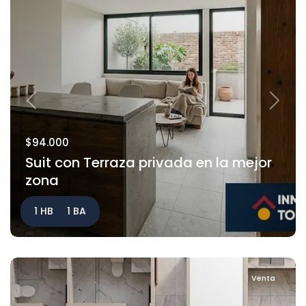
Previous
Next
$94.000
Suit con Terraza privada en la mejor
zona
1 HB
1 BA
Venta