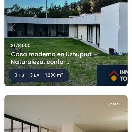
Previous
Next
$178.000
Casa moderna en Uzhupud –
Naturaleza, confor...
2
3 HB
3 BA
1,230 m
Venta