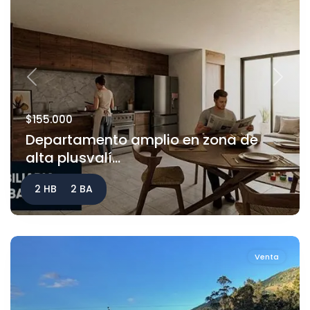
Previous
Next
$155.000
Departamento amplio en zona de
alta plusvalí...
2 HB
2 BA
Venta