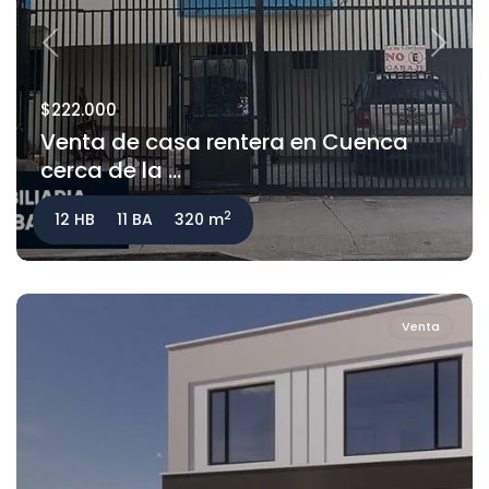
Previous
Next
$222.000
Venta de casa rentera en Cuenca
cerca de la ...
2
12 HB
11 BA
320 m
Venta