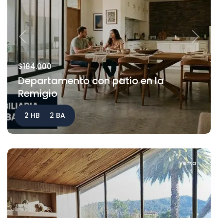
Previous
Next
$184.000
Departamento con patio en la
Remigio
2 HB
2 BA
Venta