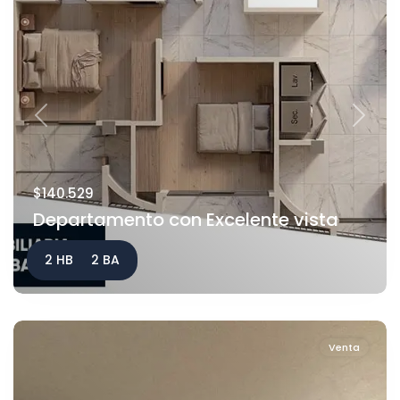
Previous
Next
$140.529
Departamento con Excelente vista
2 HB
2 BA
Venta