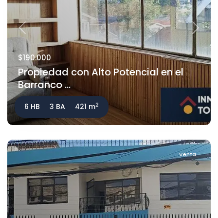
Previous
Next
$190.000
Propiedad con Alto Potencial en el
Barranco ...
2
6 HB
3 BA
421 m
Venta