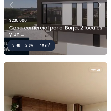
Previous
Next
$235.000
Casa comercial por el Borja, 2 locales
y un ...
2
3 HB
2 BA
140 m
Venta