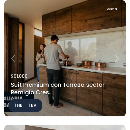
Venta
Previous
Next
$91.000
Suit Premium con Terraza sector
Remigio Cres...
1 HB
1 BA