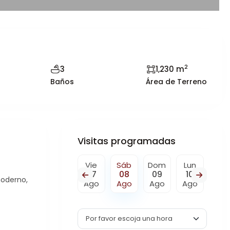
2
3
1,230 m
Baños
Área de Terreno
Visitas programadas
Sáb
Dom
Vie
Sáb
Dom
Lun
Mar
15
16
07
08
09
10
11
moderno,
o
Ago
Ago
Ago
Ago
Ago
Ago
Ag