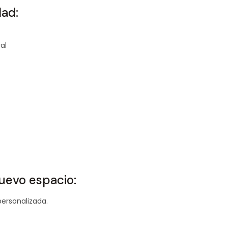
dad:
al
nuevo espacio:
personalizada.