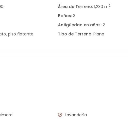
2
00
Área de Terreno:
1,230 m
3
Baños:
3
Antigüedad en años:
2
to, piso flotante
Tipo de Terreno:
Plano
cimera
Lavandería