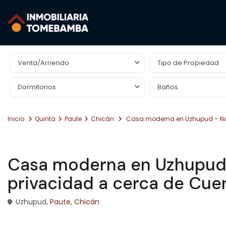
Búsqueda Avanzada
Venta/Arriendo
Tipo de Propiedad
Dormitorios
Baños
Inicio
Quinta
Paute
Chicán
Casa moderna en Uzhupud – Nat
Venta
Quinta
Casa moderna en Uzhupud –
privacidad a cerca de Cue
Uzhupud,
Paute
,
Chicán