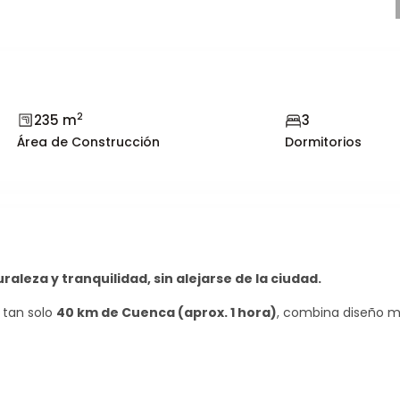
2
235 m
3
Área de Construcción
Dormitorios
leza y tranquilidad, sin alejarse de la ciudad.
Jue
Vie
13
14
a tan solo
40 km de Cuenca (aprox. 1 hora)
, combina diseño 
Ago
Ag