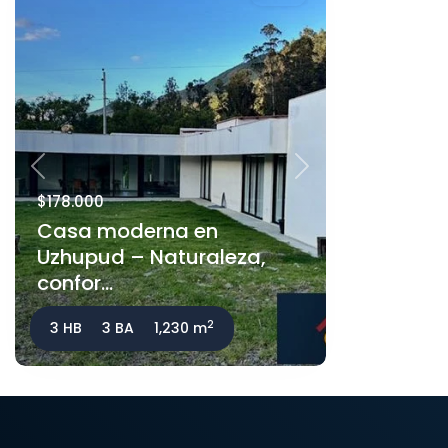
Previous
Next
$178.000
Casa moderna en
Uzhupud – Naturaleza,
confor...
2
3 HB
3 BA
1,230 m