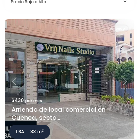
Precio Bajo a Alto
Arriendo
Previous
Next
$430
por mes
Arriendo de local comercial en
Cuenca, secto...
2
1 BA
33 m