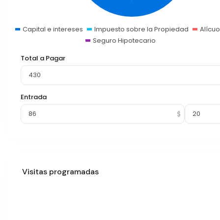
Capital e intereses
Impuesto sobre la Propiedad
Alícuo
Seguro Hipotecario
Total a Pagar
Entrada
Visitas programadas
Mar
Mié
Jue
Vie
11
12
13
14