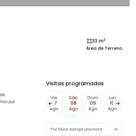
2
33 m
Área de Terreno
Visitas programadas
 de
Sáb
Dom
Vie
Sáb
Dom
Lun
Mar
ehicular
15
16
07
08
09
10
11
o
Ago
Ago
Ago
Ago
Ago
Ago
Ag