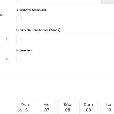
Alícuota Mensual
ta
Plazo de Préstamo (Años)
Intereses
Sáb
Dom
Vie
Sáb
Dom
Lun
15
16
07
08
09
10