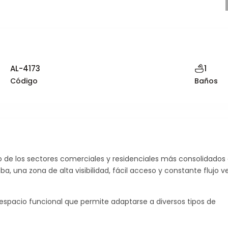
AL-4173
1
Código
Baños
 de los sectores comerciales y residenciales más consolidados
Jue
Vie
 una zona de alta visibilidad, fácil acceso y constante flujo v
13
14
Ago
Ag
n espacio funcional que permite adaptarse a diversos tipos de