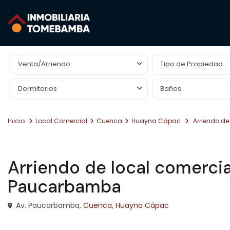
Búsqueda Avanzada
Venta/Arriendo
Tipo de Propiedad
Dormitorios
Baños
Inicio
Local Comercial
Cuenca
Huayna Cápac
Arriendo de
Arriendo
Local Comercial
Arriendo de local comercia
Paucarbamba
Av. Paucarbamba,
Cuenca
,
Huayna Cápac