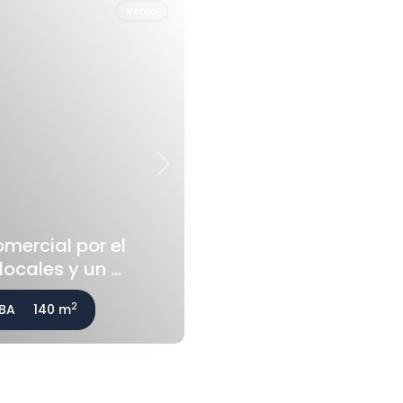
Venta
Next
mercial por el
locales y un ...
2
 BA
140 m