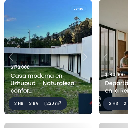
Venta
Previous
Next
Previous
$178.000
Casa moderna en
$184.000
Uzhupud – Naturaleza,
Departa
confor...
en la R
2
3 HB
3 BA
1,230 m
2 HB
2