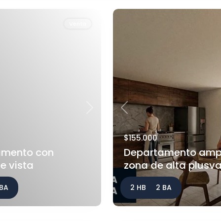
Venta
Next
Previous
$155.000
amento con
Departamento ampl
e vista
zona de alta plusvalí
 BA
2 HB
2 BA