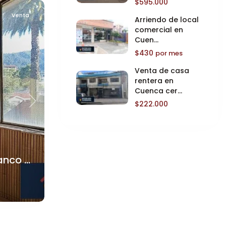
$595.000
Venta
Arriendo de local
comercial en
Cuen...
$430
por mes
Venta de casa
rentera en
Cuenca cer...
$222.000
Next
nco ...