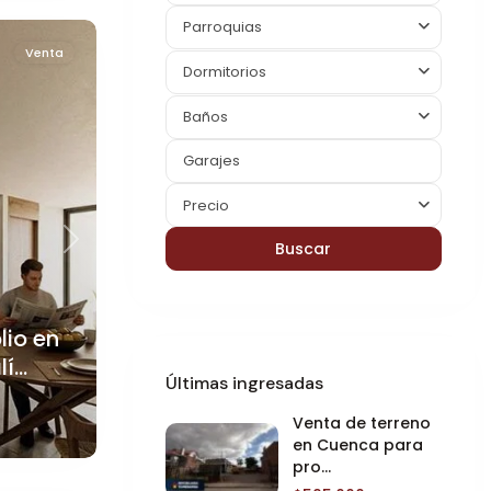
Parroquias
Venta
Dormitorios
Baños
Precio
Buscar
Next
io en
...
Últimas ingresadas
Venta de terreno
en Cuenca para
pro...