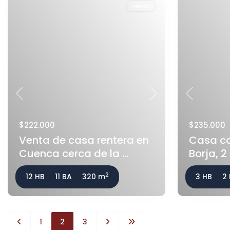
Venta
Previous
Next
Previous
$222.000
$235.000
Venta de casa rentera en
Casa co
Cuenca cerca de la ...
Borja, 2 
2
12 HB
11 BA
320 m
3 HB
2
1
2
3