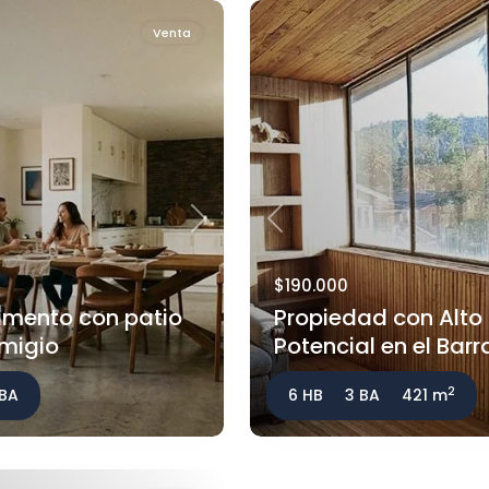
Venta
Next
Previous
$190.000
mento con patio
Propiedad con Alto
emigio
Potencial en el Barra
2
 BA
6 HB
3 BA
421 m