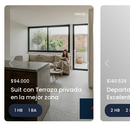
Venta
Previous
Next
Previous
$94.000
$140.529
Suit con Terraza privada
Depart
en la mejor zona
Excelent
1 HB
1 BA
2 HB
2