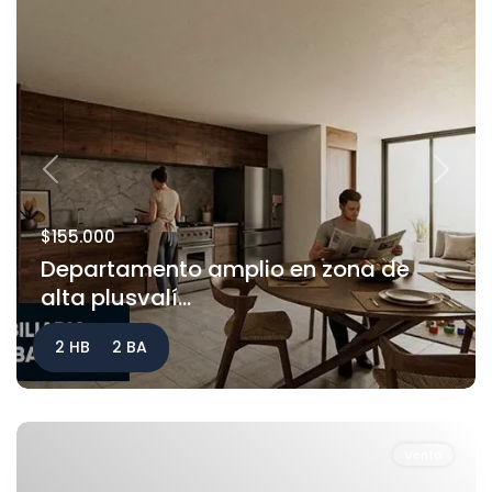
Previous
Next
$155.000
Departamento amplio en zona de
alta plusvalí...
2 HB
2 BA
Venta