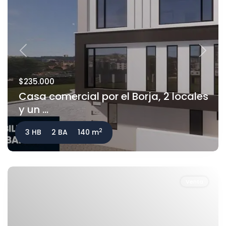
Previous
Next
$235.000
Casa comercial por el Borja, 2 locales
y un ...
2
3 HB
2 BA
140 m
Venta