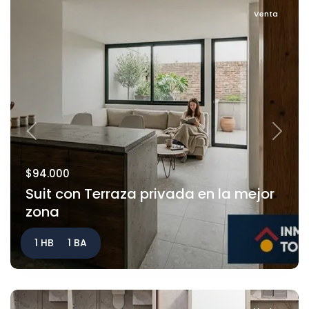
Venta
Previous
Next
$94.000
Suit con Terraza privada en la mejor
zona
1 HB
1 BA