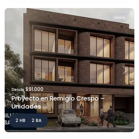
Venta
Previous
Next
$91.000
Desde
Proyecto en Remigio Crespo –
Unidades ...
2 HB
2 BA