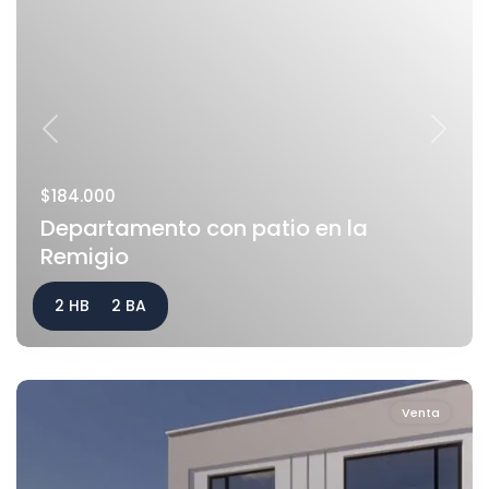
Previous
Next
$184.000
Departamento con patio en la
Remigio
2 HB
2 BA
Venta