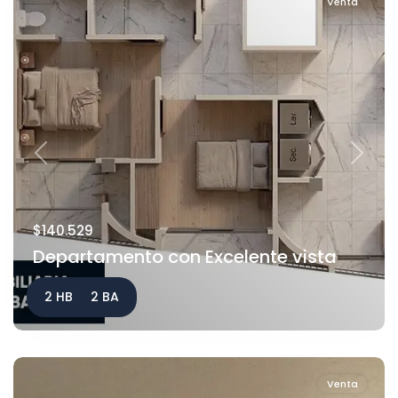
Venta
Previous
Next
$140.529
Departamento con Excelente vista
2 HB
2 BA
Venta